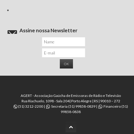
Assine nossa Newsletter
AGERT - Associação Gaúcha de Emissoras de Rádio e Televisão
Rua Riachuelo, 1098 - Sala 204| Porto Alegre | RS | 90010 – 272
(51) 3212-2200 |
Secretaria (51) 99858-0839 |
Financeiro (51)
99858-0838