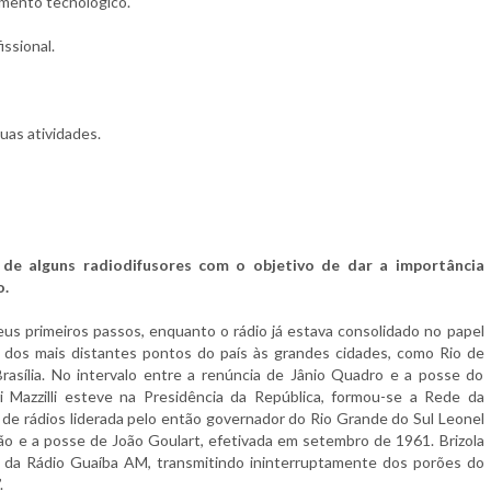
imento tecnológico.
issional.
uas atividades.
de alguns radiodifusores com o objetivo de dar a importância
o.
eus primeiros passos, enquanto o rádio já estava consolidado no papel
o dos mais distantes pontos do país às grandes cidades, como Rio de
rasília. No intervalo entre a renúncia de Jânio Quadro e a posse do
i Mazzilli esteve na Presidência da República, formou-se a Rede da
 de rádios liderada pelo então governador do Rio Grande do Sul Leonel
ção e a posse de João Goulart, efetivada em setembro de 1961. Brizola
r da Rádio Guaíba AM, transmitindo ininterruptamente dos porões do
.