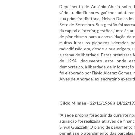
Depoimento de Antônio Abelin sobre 
vários radiodifusores gaúchos adotar
sua primeira diretoria, Nelson Dimas in
Sete de Setembro. Sua gestão foi marca
da capital e interior, gestões junto às 
de pioneirismo para a consolidação da 
muitas lutas os pioneiros liderados 
radiodifusão era, desde a sua origem,
sistema de liberdade. Estas premissas 
de 1964, documento este onde esta 
democrático, à liberdade de informação
foi elaborado por Flávio Alcaraz Gomes,
Alves de Andrade, ex-secretário execu
Gildo Milman - 22/11/1966 a 14/12/19
"A sede própria foi adquirida durante n
aquisição foi realizada através de fina
Sinval Guazzelli. O plano de pagamento f
permitisse o atendimento das parcelas m