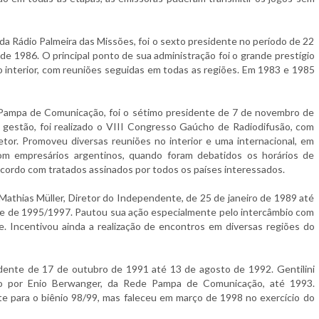
 da Rádio Palmeira das Missões, foi o sexto presidente no período de 22
e 1986. O principal ponto de sua administração foi o grande prestígio
o interior, com reuniões seguidas em todas as regiões. Em 1983 e 1985
 Pampa de Comunicação, foi o sétimo presidente de 7 de novembro de
 gestão, foi realizado o VIII Congresso Gaúcho de Radiodifusão, com
tor. Promoveu diversas reuniões no interior e uma internacional, em
om empresários argentinos, quando foram debatidos os horários de
acordo com tratados assinados por todos os países interessados.
Mathias Müller, Diretor do Independente, de 25 de janeiro de 1989 até
e de 1995/1997. Pautou sua ação especialmente pelo intercâmbio com
e. Incentivou ainda a realização de encontros em diversas regiões do
sidente de 17 de outubro de 1991 até 13 de agosto de 1992. Gentilini
do por Enio Berwanger, da Rede Pampa de Comunicação, até 1993.
te para o biênio 98/99, mas faleceu em março de 1998 no exercício do