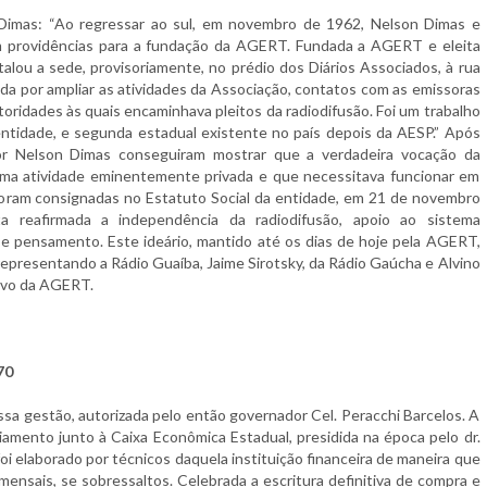
Dimas: “Ao regressar ao sul, em novembro de 1962, Nelson Dimas e
am providências para a fundação da AGERT. Fundada a AGERT e eleita
stalou a sede, provisoriamente, no prédio dos Diários Associados, à rua
da por ampliar as atividades da Associação, contatos com as emissoras
autoridades às quais encaminhava pleitos da radiodifusão. Foi um trabalho
entidade, e segunda estadual existente no país depois da AESP.” Após
por Nelson Dimas conseguiram mostrar que a verdadeira vocação da
 uma atividade eminentemente privada e que necessitava funcionar em
foram consignadas no Estatuto Social da entidade, em 21 de novembro
reafirmada a independência da radiodifusão, apoio ao sistema
 e pensamento. Este ideário, mantido até os dias de hoje pela AGERT,
 representando a Rádio Guaíba, Jaime Sirotsky, da Rádio Gaúcha e Alvino
tivo da AGERT.
70
ossa gestão, autorizada pelo então governador Cel. Peracchi Barcelos. A
nciamento junto à Caixa Econômica Estadual, presidida na época pelo dr.
oi elaborado por técnicos daquela instituição financeira de maneira que
ensais, se sobressaltos. Celebrada a escritura definitiva de compra e