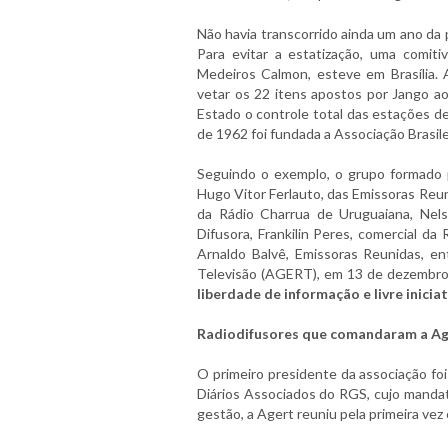
Não havia transcorrido ainda um ano da 
Para evitar a estatização, uma comit
Medeiros Calmon, esteve em Brasília.
vetar os 22 itens apostos por Jango a
Estado o controle total das estações d
de 1962 foi fundada a Associação Brasil
Seguindo o exemplo, o grupo formado 
Hugo Vitor Ferlauto, das Emissoras Reun
da Rádio Charrua de Uruguaiana, Nels
Difusora, Frankilin Peres, comercial da
Arnaldo Balvê, Emissoras Reunidas, e
Televisão (AGERT), em 13 de dezembr
liberdade de informação e livre iniciat
Radiodifusores que comandaram a Ag
O primeiro presidente da associação foi
Diários Associados do RGS, cujo manda
gestão, a Agert reuniu pela primeira ve