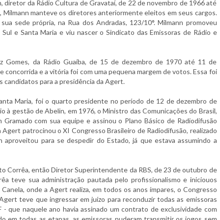
, diretor da Rádio Cultura de Gravataí, de 22 de novembro de 1966 até
 Milmann manteve os diretores anteriormente eleitos em seus cargos.
u sua sede própria, na Rua dos Andradas, 123/10°. Milmann promoveu
Sul e Santa Maria e viu nascer o Sindicato das Emissoras de Rádio e
araz Gomes, da Rádio Guaíba, de 15 de dezembro de 1970 até 11 de
e concorrida e a vitória foi com uma pequena margem de votos. Essa foi
s candidatos para a presidência da Agert.
anta Maria, foi o quarto presidente no período de 12 de dezembro de
o à gestão de Abelin, em 1976, o Ministro das Comunicações do Brasil,
em Gramado com sua equipe e assinou o Plano Básico de Radiodifusão
, a Agert patrocinou o XI Congresso Brasileiro de Radiodifusão, realizado
n aproveitou para se despedir do Estado, já que estava assumindo a
to Corrêa, então Diretor Superintendente da RBS, de 23 de outubro de
a teve sua administração pautada pelo profissionalismo e iniciouos
Canela, onde a Agert realiza, em todos os anos ímpares, o Congresso
 Agert teve que ingressar em juízo para reconduzir todas as emissoras
GF - que naquele ano havia assinado um contrato de exclusividade com
o em todas as etapas, as emissoras puderam transmitir os jogos sem