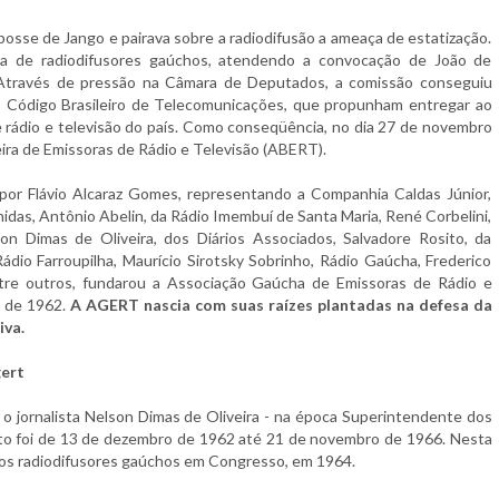
posse de Jango e pairava sobre a radiodifusão a ameaça de estatização.
iva de radiodifusores gaúchos, atendendo a convocação de João de
 Através de pressão na Câmara de Deputados, a comissão conseguiu
o Código Brasileiro de Telecomunicações, que propunham entregar ao
e rádio e televisão do país. Como conseqüência, no dia 27 de novembro
eira de Emissoras de Rádio e Televisão (ABERT).
por Flávio Alcaraz Gomes, representando a Companhia Caldas Júnior,
idas, Antônio Abelin, da Rádio Imembuí de Santa Maria, René Corbelini,
on Dimas de Oliveira, dos Diários Associados, Salvadore Rosito, da
 Rádio Farroupilha, Maurício Sirotsky Sobrinho, Rádio Gaúcha, Frederico
ntre outros, fundarou a Associação Gaúcha de Emissoras de Rádio e
o de 1962.
A
AGERT nascia com suas raízes plantadas na defesa da
iva.
ert
 o jornalista Nelson Dimas de Oliveira - na época Superintendente dos
to foi de 13 de dezembro de 1962 até 21 de novembro de 1966. Nesta
z os radiodifusores gaúchos em Congresso, em 1964.