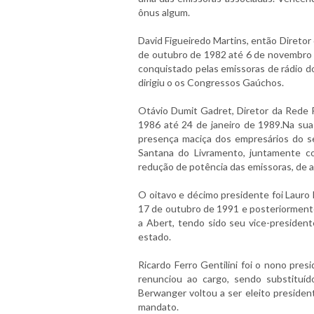
ônus algum.
David Figueiredo Martins, então Diretor
de outubro de 1982 até 6 de novembro d
conquistado pelas emissoras de rádio d
dirigiu o os Congressos Gaúchos.
Otávio Dumit Gadret, Diretor da Rede
1986 até 24 de janeiro de 1989.Na sua
presença maciça dos empresários do se
Santana do Livramento, juntamente c
redução de potência das emissoras, de 
O oitavo e décimo presidente foi Lauro 
17 de outubro de 1991 e posteriorment
a Abert, tendo sido seu vice-president
estado.
Ricardo Ferro Gentilini foi o nono pre
renunciou ao cargo, sendo substituí
Berwanger voltou a ser eleito presiden
mandato.