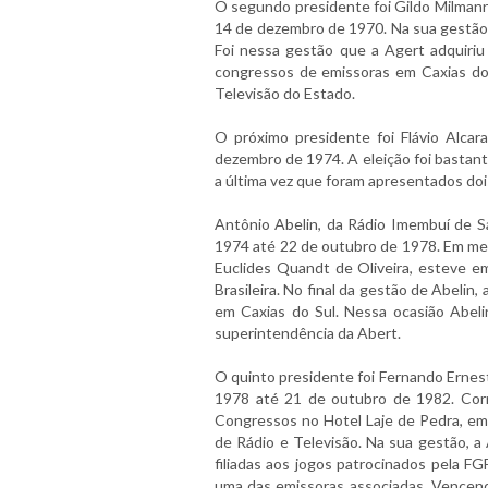
O segundo presidente foi Gildo Milmann
14 de dezembro de 1970. Na sua gestão,
Foi nessa gestão que a Agert adquiri
congressos de emissoras em Caxias do 
Televisão do Estado.
O próximo presidente foi Flávio Alc
dezembro de 1974. A eleição foi bastant
a última vez que foram apresentados doi
Antônio Abelin, da Rádio Imembuí de S
1974 até 22 de outubro de 1978. Em mei
Euclides Quandt de Oliveira, esteve 
Brasileira. No final da gestão de Abelin
em Caxias do Sul. Nessa ocasião Abeli
superintendência da Abert.
O quinto presidente foi Fernando Ernes
1978 até 21 de outubro de 1982. Corrê
Congressos no Hotel Laje de Pedra, em 
de Rádio e Televisão. Na sua gestão, a
filiadas aos jogos patrocinados pela F
uma das emissoras associadas. Vencend