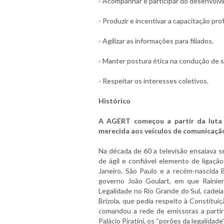
- Acompanhar e participar do desenvolv
- Produzir e incentivar a capacitação prof
- Agilizar as informações para filiados.
- Manter postura ética na condução de s
- Respeitar os interesses coletivos.
Histórico
A AGERT começou a partir da luta 
merecida aos veículos de comunicaçã
Na década de 60 a televisão ensaiava s
de ágil e confiável elemento de ligaçã
Janeiro, São Paulo e a recém-nascida B
governo João Goulart, em que Rainier
Legalidade no Rio Grande do Sul, cadeia
Brizola, que pedia respeito à Constitui
comandou a rede de emissoras a parti
Palácio Piratini, os “porões da legalidade”