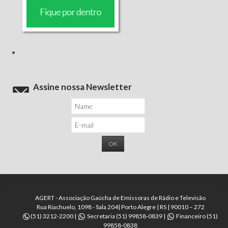
Assine nossa Newsletter
AGERT - Associação Gaúcha de Emissoras de Rádio e Televisão
Rua Riachuelo, 1098 - Sala 204| Porto Alegre | RS | 90010 – 272
(51) 3212-2200 |
Secretaria (51) 99858-0839 |
Financeiro (51)
99858-0838