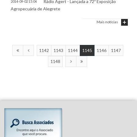
Rádio Agert - Lançada a 72ª Exposição
2014-09-02 15:04
Agropecuária de Alegrete
Mais notícias
1142
1143
1144
1145
1146
1147
1148