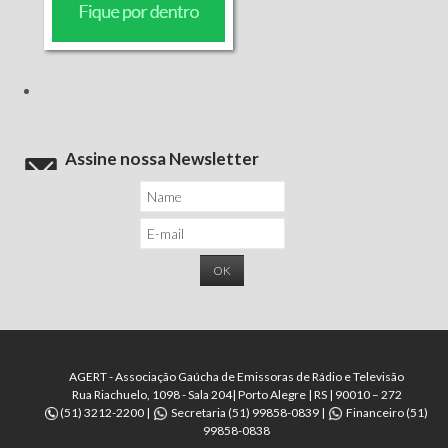
Assine nossa Newsletter
AGERT - Associação Gaúcha de Emissoras de Rádio e Televisão
Rua Riachuelo, 1098 - Sala 204| Porto Alegre | RS | 90010 – 272
(51) 3212-2200 |
Secretaria (51) 99858-0839 |
Financeiro (51)
99858-0838