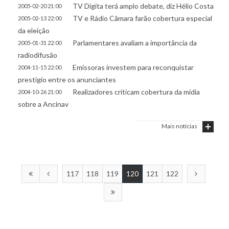
TV Digita terá amplo debate, diz Hélio Costa
2005-02-20 21:00
TV e Rádio Câmara farão cobertura especial
2005-02-13 22:00
da eleição
Parlamentares avaliam a importância da
2005-01-31 22:00
radiodifusão
Emissoras investem para reconquistar
2004-11-15 22:00
prestígio entre os anunciantes
Realizadores criticam cobertura da mídia
2004-10-26 21:00
sobre a Ancinav
Mais notícias
117
118
119
120
121
122