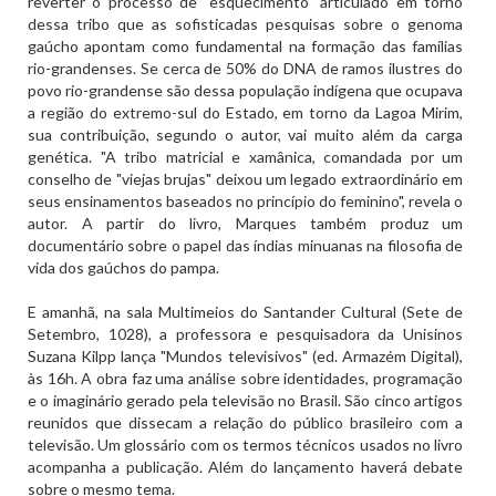
reverter o processo de "esquecimento" articulado em torno
dessa tribo que as sofisticadas pesquisas sobre o genoma
gaúcho apontam como fundamental na formação das famílias
rio-grandenses. Se cerca de 50% do DNA de ramos ilustres do
povo rio-grandense são dessa população indígena que ocupava
a região do extremo-sul do Estado, em torno da Lagoa Mirim,
sua contribuição, segundo o autor, vai muito além da carga
genética. "A tribo matricial e xamânica, comandada por um
conselho de "viejas brujas" deixou um legado extraordinário em
seus ensinamentos baseados no princípio do feminino", revela o
autor. A partir do livro, Marques também produz um
documentário sobre o papel das índias minuanas na filosofia de
vida dos gaúchos do pampa.
E amanhã, na sala Multimeios do Santander Cultural (Sete de
Setembro, 1028), a professora e pesquisadora da Unisinos
Suzana Kilpp lança "Mundos televisivos" (ed. Armazém Digital),
às 16h. A obra faz uma análise sobre identidades, programação
e o imaginário gerado pela televisão no Brasil. São cinco artigos
reunidos que dissecam a relação do público brasileiro com a
televisão. Um glossário com os termos técnicos usados no livro
acompanha a publicação. Além do lançamento haverá debate
sobre o mesmo tema.